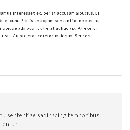
amus interesset ex, per at accusam albucius. Ei
dii ei cum. Primis antiopam sententiae ne mei, at
 ubique admodum, ut erat adhuc vix. At exerci
ur sit. Cu pro erat ceteros maiorum. Senserit
cu sententiae sadipscing temporibus.
rentur.