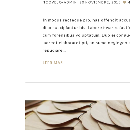
NCOVELO-ADMIN
20 NOVIEMBRE, 2015
In modus recteque pro, has offendit accus
dico suscipiantur his. Labore iuvaret fasti
cum forensibus voluptatum. Duo ei congue
laoreet elaboraret pri, an sumo neglegent
repudiare…
LEER MÁS