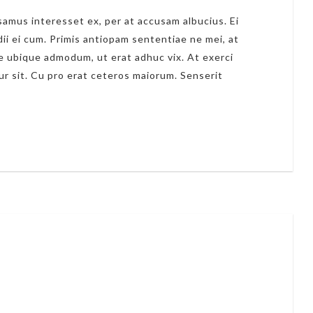
amus interesset ex, per at accusam albucius. Ei
dii ei cum. Primis antiopam sententiae ne mei, at
 ubique admodum, ut erat adhuc vix. At exerci
ur sit. Cu pro erat ceteros maiorum. Senserit
1