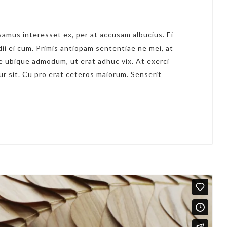
4
amus interesset ex, per at accusam albucius. Ei
dii ei cum. Primis antiopam sententiae ne mei, at
 ubique admodum, ut erat adhuc vix. At exerci
ur sit. Cu pro erat ceteros maiorum. Senserit