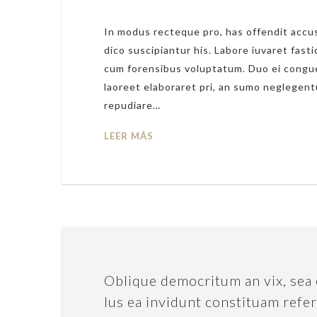
In modus recteque pro, has offendit accus
dico suscipiantur his. Labore iuvaret fasti
cum forensibus voluptatum. Duo ei congue
laoreet elaboraret pri, an sumo neglegent
repudiare…
LEER MÁS
Oblique democritum an vix, sea 
Ius ea invidunt constituam refer