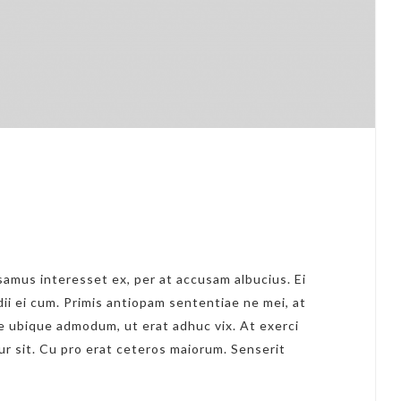
1
amus interesset ex, per at accusam albucius. Ei
dii ei cum. Primis antiopam sententiae ne mei, at
 ubique admodum, ut erat adhuc vix. At exerci
ur sit. Cu pro erat ceteros maiorum. Senserit