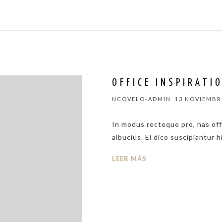
OFFICE INSPIRATI
NCOVELO-ADMIN
13 NOVIEMBRE
In modus recteque pro, has of
albucius. Ei dico suscipiantur h
LEER MÁS