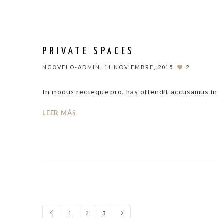
PRIVATE SPACES
NCOVELO-ADMIN
11 NOVIEMBRE, 2015
2
In modus recteque pro, has offendit accusamus inte
LEER MÁS
1
2
3