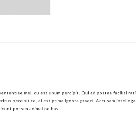
ententiae mel, cu est unum percipit. Qui ad postea facilisi rati
itus percipit te, ei est prima ignota graeci. Accusam intellega
dicunt possim animal no has.