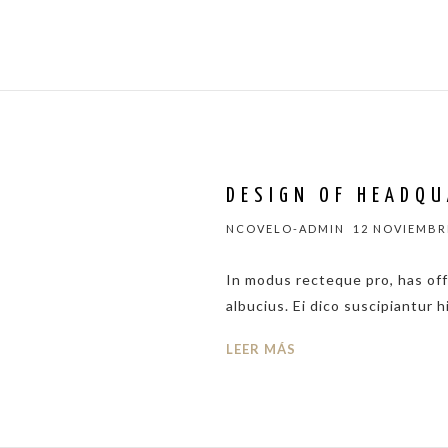
DESIGN OF HEADQU
NCOVELO-ADMIN
12 NOVIEMBRE
In modus recteque pro, has of
albucius. Ei dico suscipiantur h
LEER MÁS