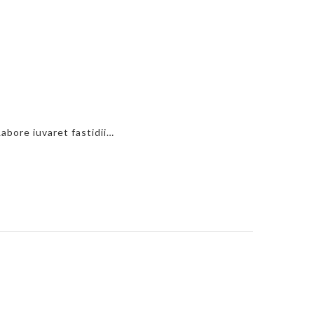
abore iuvaret fastidii…