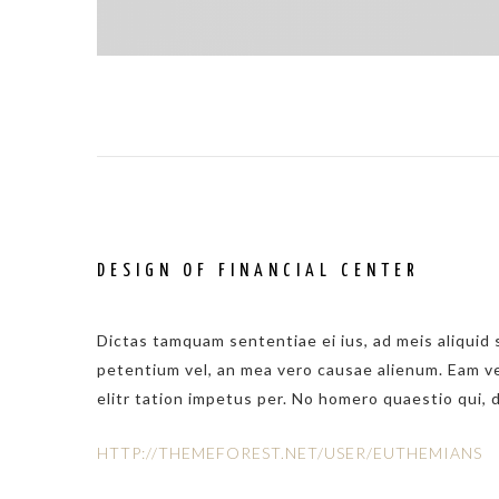
DESIGN OF FINANCIAL CENTER
Dictas tamquam sententiae ei ius, ad meis aliquid s
petentium vel, an mea vero causae alienum. Eam ver
elitr tation impetus per. No homero quaestio qui, 
HTTP://THEMEFOREST.NET/USER/EUTHEMIANS