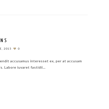
ONS
, 2015
0
fendit accusamus interesset ex, per at accusam
is. Labore iuvaret fastidii…