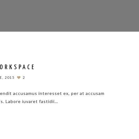
WORKSPACE
, 2015
2
fendit accusamus interesset ex, per at accusam
is. Labore iuvaret fastidii…