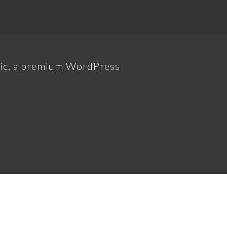
gic, a premium WordPress
The Engic Generation